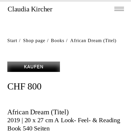
Skip
Claudia Kircher
Toggl
to
navig
content
Start
Shop page
Books
African Dream (Titel)
KAUFEN
CHF
800
African Dream (Titel)
2019 | 20 x 27 cm A Look- Feel- & Reading
Book 540 Seiten