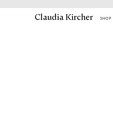
Skip
to
Claudia Kircher
SHOP
content