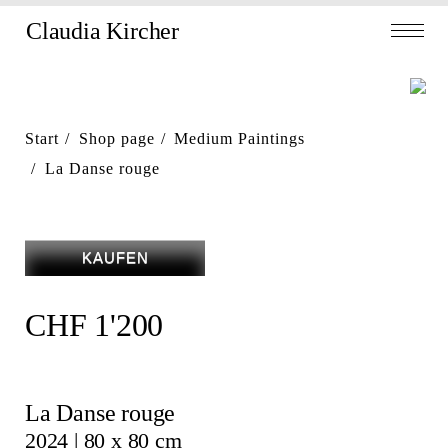
Skip
Claudia Kircher
Toggl
to
navig
content
Start
Shop page
Medium Paintings
La Danse rouge
KAUFEN
CHF
1'200
La Danse rouge
2024 | 80 x 80 cm