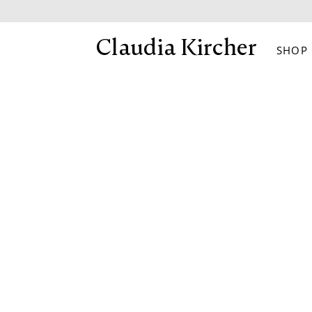
Skip
to
Claudia Kircher
SHOP
content