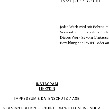
1994 | 55 x 70 cm
Jedes Werk wird mit Echtheits
Versand oder persönliche Liefe
Dieses Werk ist vom Umtausch
Bezahlung per TWINT oder au
INSTAGRAM
LINKEDIN
/
IMPRESSUM & DATENSCHUTZ
AGB
T & DESIGN EDITION — EXHIBITION WITH ONLINE SHOP